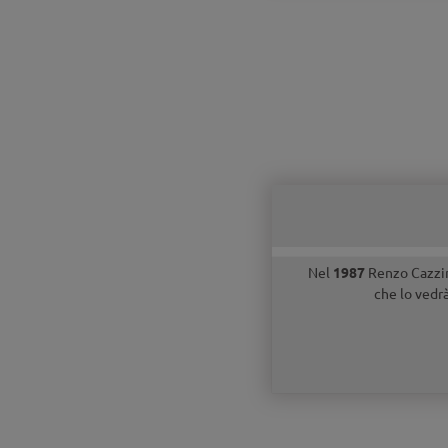
Nel
1987
Renzo Cazzin 
che lo vedrà