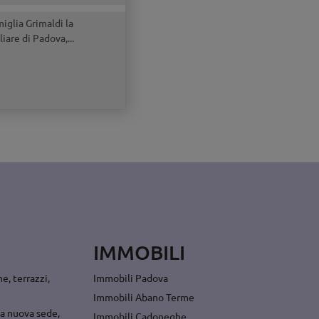
iglia Grimaldi la
are di Padova,...
IMMOBILI
e, terrazzi,
Immobili Padova
Immobili Abano Terme
a nuova sede,
Immobili Cadoneghe