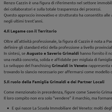
Renzo Cazzin è una figura di riferimento nel settore immobil
dei collaboratori e sulla totale trasparenza dei processi.
Questo approccio innovativo e strutturato ha consentito alle 
negli ultimi trent’anni.
4.Il Legame con il Territorio
Oltre all'attività professionale, la figura di Cazzin è nota a
definire gli standard etici della professione a livello provincial
In sintesi, se
Augusto e Saverio Grimaldi
hanno fornito il no
una realtà concreta, solida e affidabile per migliaia di famigl
Lo sviluppo del franchising
Grimaldi in Veneto
rappresenta u
trovando lo slancio necessario per affermarsi come modello di
5.Il ruolo della Famiglia Grimaldi e dei Partner Locali
Come menzionato in precedenza, figure come Saverio Grimald
Il loro compito non era solo “vendere” il marchio, ma formare i
E qui nasce La Scuola Immobiliare del Veneto: molti degli a