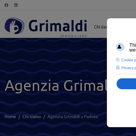
Chi siamo
In Evid
Agenzia Grimaldi a
Home
Chi siamo
Agenzia Grimaldi a Padova