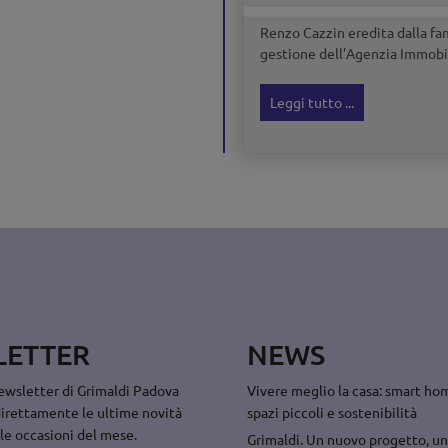
Renzo Cazzin eredita dalla fam
gestione dell’Agenzia Immobili
Leggi tutto ...
LETTER
NEWS
 newsletter di Grimaldi Padova
Vivere meglio la casa: smart hom
direttamente le ultime novità
spazi piccoli e sostenibilità
 le occasioni del mese.
Grimaldi. Un nuovo progetto, un