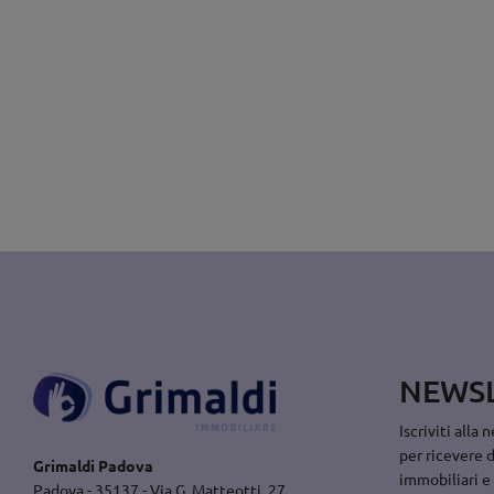
NEWS
Iscriviti alla
per ricevere 
Grimaldi Padova
immobiliari e
Padova - 35137 - Via G. Matteotti, 27