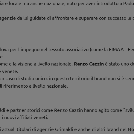
iare locale ma anche nazionale, noto per aver introdotto a Pad
agenzie da lui guidate di affrontare e superare con successo le 
 Padova per l'impegno nel tessuto associativo (come la FIMAA - F
e.
me e la visione a livello nazionale,
Renzo Cazzin
è stato uno de
ie venete.
n caso di studio unico: in questo territorio il brand non si è s
 riferimento a livello nazionale.
i e partner storici come Renzo Cazzin hanno agito come "svilu
 nuovi affiliati veneti.
ttuali titolari di agenzie Grimaldi e anche di altri brand nel Nor