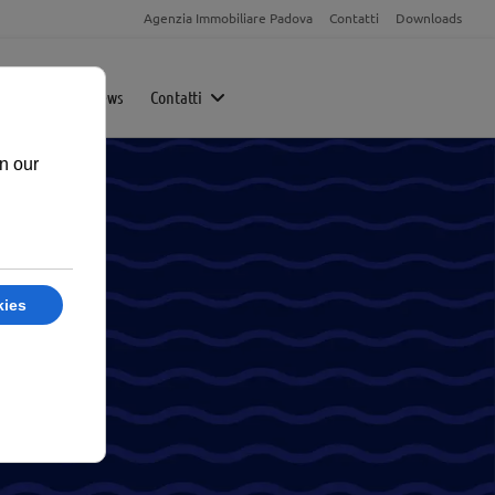
Agenzia Immobiliare Padova
Contatti
Downloads
Magazine
News
Contatti