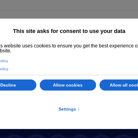
enza
Immobili
Abano Terme
Servizi
Valuta il tuo immobile
 Padova