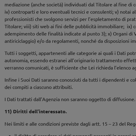
mediazione (anche società) individuati dal Titolare al fine di c
iv) controparti e loro eventuali tecnici e consulenti; v) notai al
professionisti che svolgono servizi per l’espletamento di pratich
Titolare; viii) siti web ai fini delle pubblicità immobiliare; ix)
adempimento delle finalità indicate al punto 3); x) Organi di V
antiriciclaggio) e/o da regolamenti, nonché da disposizioni i
Tutti i soggetti, appartenenti alle categorie ai quali i Dati pot
autonomia, essendo estranei all’originario trattamento effettu
verranno comunicati, è sufficiente che Lei richieda l’elenco a
Infine i Suoi Dati saranno conosciuti da tutti i dipendenti e c
dei compiti a ciascuno attribuiti.
I Dati trattati dall’Agenzia non saranno oggetto di diffusione.
11) Diritti dell’interessato.
Nei limiti e alle condizioni previste dagli artt. 15 – 23 del Re
il diritto di accedere ai dati personali presenti in propri a