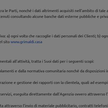
a le Parti, nonché i dati altrimenti acquisiti nell’ambito di tale
ottenuti consultando alcune banche dati esterne pubbliche e priv
a: a) ogni volta che raccoglie i dati personali dei Clienti; b) ogn
l sito
www.grimaldi.casa
ntali all’attività, tratta i Suoi dati per i seguenti scopi:
egolamenti e dalla normativa comunitaria nonché da disposizioni i
aurazione e gestione dei rapporti con la clientela, quali ad esemp
i servizi, eseguita direttamente dall’Agenzia ovvero attraverso l
a attraverso l’invio di materiale pubblicitario, contratti telefon