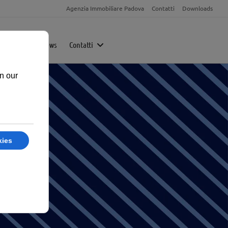
Agenzia Immobiliare Padova
Contatti
Downloads
Magazine
News
Contatti