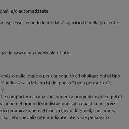
ionali e/o automatizzate.
senso espresso secondo le modalità specificate nella presente
nze in caso di un eventuale rifiuto.
previsto dalla legge o per dar seguito ad obbligazioni di tipo
ità indicate alla lettera b) del punto 3) non permetterà,
e;
o, non Le comporterà alcuna conseguenza pregiudizievole e potrà
vazione del grado di soddisfazione sulla qualità dei servizi,
di comunicazione elettronica (invio di e-mail, sms, mms,
di società specializzate mediante interviste personali o