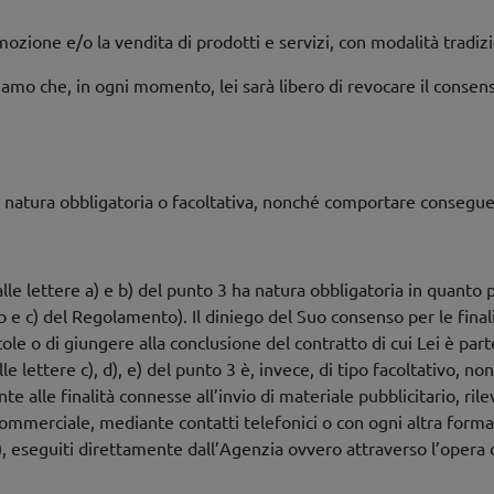
mozione e/o la vendita di prodotti e servizi, con modalità tradiz
formiamo che, in ogni momento, lei sarà libero di revocare il con
re natura obbligatoria o facoltativa, nonché comportare consegue
alle lettere a) e b) del punto 3 ha natura obbligatoria in quanto 
b e c) del Regolamento). Il diniego del Suo consenso per le final
tole o di giungere alla conclusione del contratto di cui Lei è part
i alle lettere c), d), e) del punto 3 è, invece, di tipo facoltativ
 alle finalità connesse all’invio di materiale pubblicitario, rile
mmerciale, mediante contatti telefonici o con ogni altra forma 
), eseguiti direttamente dall’Agenzia ovvero attraverso l’opera 