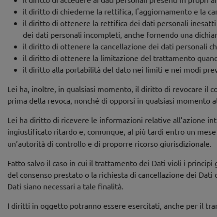
il diritto di chiederne la rettifica, l'aggiornamento e la 
il diritto di ottenere la rettifica dei dati personali inesat
dei dati personali incompleti, anche fornendo una dichiar
il diritto di ottenere la cancellazione dei dati personali 
il diritto di ottenere la limitazione del trattamento quan
il diritto alla portabilità del dato nei limiti e nei modi pr
Lei ha, inoltre, in qualsiasi momento, il diritto di revocare i
prima della revoca, nonché di opporsi in qualsiasi momento al 
Lei ha diritto di ricevere le informazioni relative all’azione in
ingiustificato ritardo e, comunque, al più tardi entro un mese 
un’autorità di controllo e di proporre ricorso giurisdizionale.
Fatto salvo il caso in cui il trattamento dei Dati violi i princ
del consenso prestato o la richiesta di cancellazione dei Dati d
Dati siano necessari a tale finalità.
I diritti in oggetto potranno essere esercitati, anche per il tr