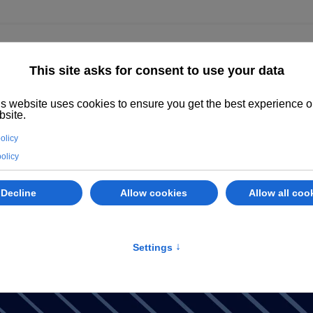
enza
Immobili
Abano Terme
Servizi
Valuta il tuo immobile
er