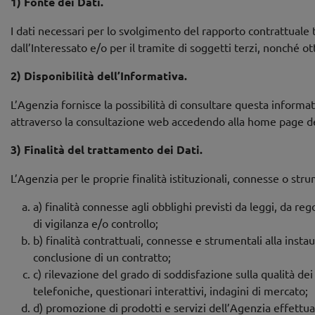
1) Fonte dei Dati.
I dati necessari per lo svolgimento del rapporto contrattuale tr
dall’Interessato e/o per il tramite di soggetti terzi, nonché 
2)
Disponibilità dell’Informativa.
L’Agenzia fornisce la possibilità di consultare questa informativ
attraverso la consultazione web accedendo alla home page de
3) Finalità del trattamento dei Dati.
L’Agenzia per le proprie finalità istituzionali, connesse o strume
a) finalità connesse agli obblighi previsti da leggi, da r
di vigilanza e/o controllo;
b) finalità contrattuali, connesse e strumentali alla inst
conclusione di un contratto;
c) rilevazione del grado di soddisfazione sulla qualità de
telefoniche, questionari interattivi, indagini di mercato;
d) promozione di prodotti e servizi dell’Agenzia effettuat