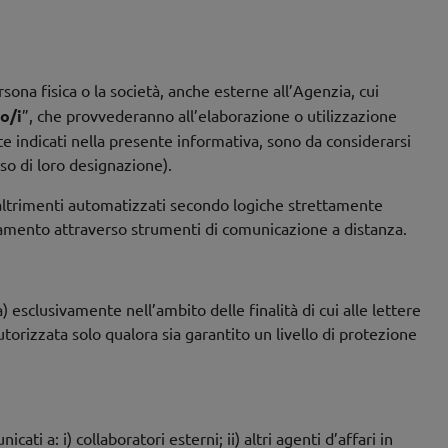
ersona fisica o la società, anche esterne all’Agenzia, cui
o/i
”, che provvederanno all’elaborazione o utilizzazione
te indicati nella presente informativa, sono da considerarsi
so di loro designazione).
o altrimenti automatizzati secondo logiche strettamente
ttamento attraverso strumenti di comunicazione a distanza.
 esclusivamente nell’ambito delle finalità di cui alle lettere
utorizzata solo qualora sia garantito un livello di protezione
ti a: i) collaboratori esterni; ii) altri agenti d’affari in