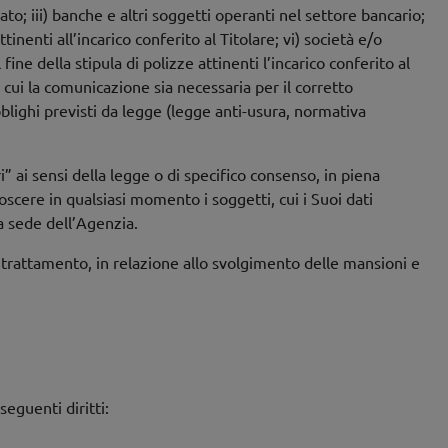
ato; iii) banche e altri soggetti operanti nel settore bancario;
tinenti all’incarico conferito al Titolare; vi) società e/o
ine della stipula di polizze attinenti l’incarico conferito al
ati cui la comunicazione sia necessaria per il corretto
bblighi previsti da legge (legge anti-usura, normativa
ri” ai sensi della legge o di specifico consenso, in piena
scere in qualsiasi momento i soggetti, cui i Suoi dati
a sede dell’Agenzia.
el trattamento, in relazione allo svolgimento delle mansioni e
seguenti diritti: