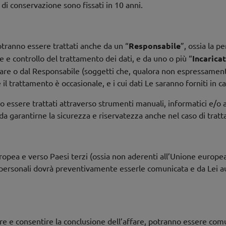
i di conservazione sono fissati in 10 anni.
 potranno essere trattati anche da un “
Responsabile
”, ossia la p
ne e controllo del trattamento dei dati, e da uno o più “
Incaricat
tolare o dal Responsabile (soggetti che, qualora non espressamen
 trattamento è occasionale, e i cui dati Le saranno forniti in ca
nno essere trattati attraverso strumenti manuali, informatici e/
da garantirne la sicurezza e riservatezza anche nel caso di tra
ropea e verso Paesi terzi (ossia non aderenti all’Unione europea)
dati personali dovrà preventivamente esserle comunicata e da Lei a
i Dati.
re e consentire la conclusione dell’affare, potranno essere comunica