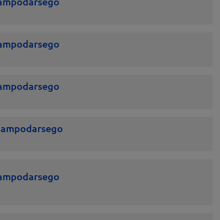
ampodarsego
ampodarsego
ampodarsego
Campodarsego
 Campodarsego