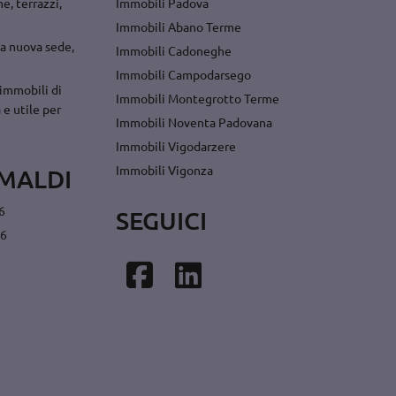
e, terrazzi,
Immobili Padova
Immobili Abano Terme
a nuova sede,
Immobili Cadoneghe
Immobili Campodarsego
immobili di
Immobili Montegrotto Terme
 e utile per
Immobili Noventa Padovana
Immobili Vigodarzere
Immobili Vigonza
MALDI
6
SEGUICI
26
Facebook
Linkedin