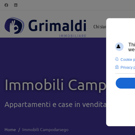
Chi siamo
In Evid
Immobili Campoda
Appartamenti e case in vendita a Campo
Home
Immobili Campodarsego