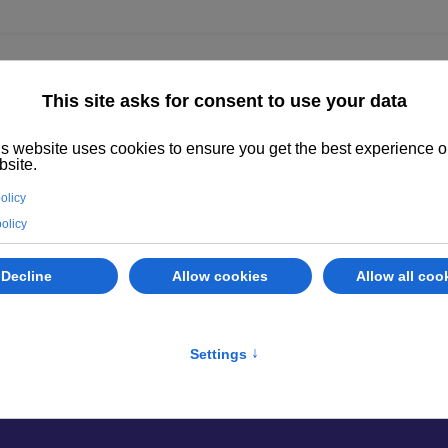
enza
Immobili
Abano Terme
Servizi
Valuta il tuo immobile
rsego
darsego, trova l'immobile più adatto alle