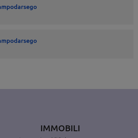
 Campodarsego
 Campodarsego
IMMOBILI