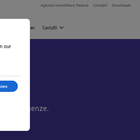
Agenzia Immobiliare Padova
Contatti
Downloads
Magazine
News
Contatti
 tue esigenze.