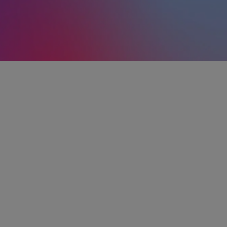
genzia Grimaldi Padova
Matteotti, 27
Padova
vacentro@grimaldifranchising.it
049 663 033
05301660287