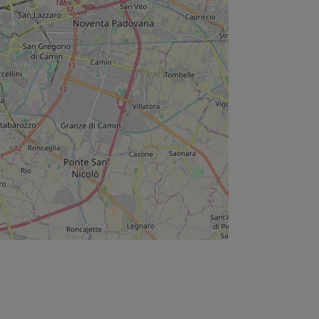
A
C
Cadone
35010 -
cado
+39 
P.IVA 