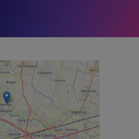
A
Via G. 
35137 
pado
+39 
P.IVA 