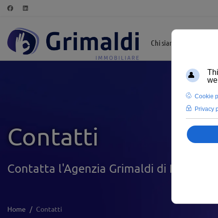
Chi siamo
In Evid
Contatti
Contatta l'Agenzia Grimaldi di Padova 
Home
Contatti