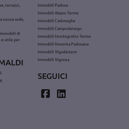
e, terrazzi,
Immobili Padova
Immobili Abano Terme
a nuova sede,
Immobili Cadoneghe
Immobili Campodarsego
immobili di
Immobili Montegrotto Terme
 e utile per
Immobili Noventa Padovana
Immobili Vigodarzere
Immobili Vigonza
MALDI
6
SEGUICI
26
Facebook
Linkedin