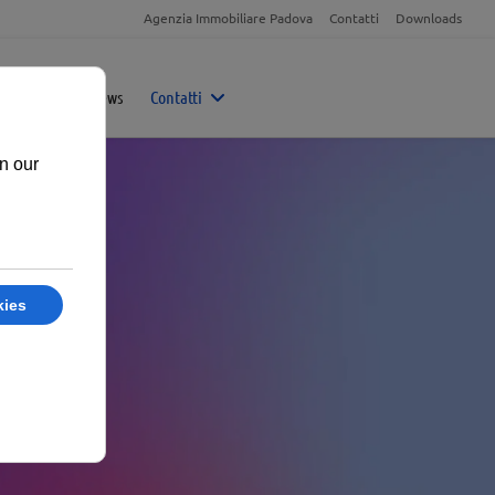
Agenzia Immobiliare Padova
Contatti
Downloads
Magazine
News
Contatti