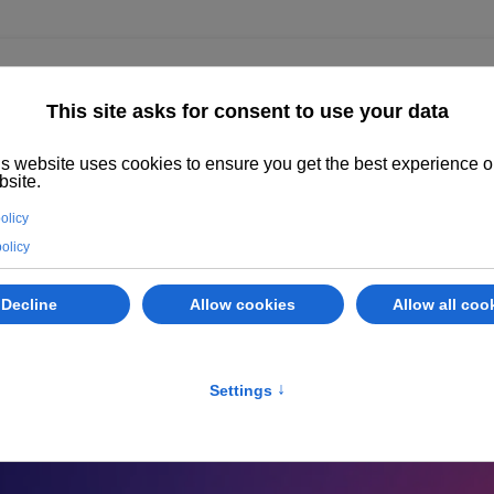
enza
Immobili
Abano Terme
Servizi
Valuta il tuo immobile
o l'Agenzia Grimaldi di Cadoneghe