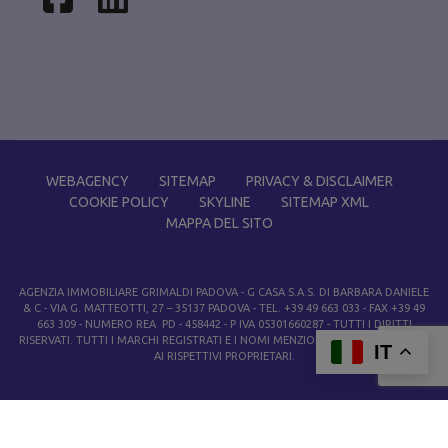
WEBAGENCY
SITEMAP
PRIVACY & DISCLAIMER
COOKIE POLICY
SKYLINE
SITEMAP XML
MAPPA DEL SITO
AGENZIA IMMOBILIARE GRIMALDI PADOVA
- G CASA S.A.S. DI BARBARA DANIELE
& C - VIA G. MATTEOTTI, 27 – 35137 PADOVA - TEL. +39 49 663 033 - FAX +39 49
663 309 - NUMERO REA PD - 458442 - P IVA 05301660287 - TUTTI I DIRITTI
RISERVATI. TUTTI I MARCHI REGISTRATI E I NOMI MENZIONATI APPARTENGONO
IT
AI RISPETTIVI PROPRIETARI.