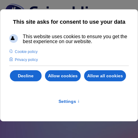
News dal Mercato
Immobiliare
Scopri il nostro Magazine Grimaldi