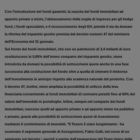
Con l'introduzione dei fondi garantiti, la nascita dei fondi immobiliari ad
apporto privato e misto, l'abbassamento della soglia di ingresso per gli hedge
fund, i fondi speculativi, e il riconoscimento degli Etf, prende il via da domani
la riforma del risparmio gestito prevista dal decreto numero 47 del ministero
dell'Economia del 31 gennaio.
Sul fronte dei fondi immobiliari, che con un patrimonio di 3,4 miliardi di euro
costituiscono lo 0,85% dell'intero comparto del risparmio gestito, viene
introdotta da domani la possibilità di sottoscrivere quote anche in una fase
successiva alla costituzione del fondo oltre a quella di ottenere il rimborso
dell'investimento in anticipo rispetto alla scadenza naturale del prodotto. Con
il decreto 47, inoltre, viene ampliata la possibilità di utilizzo della leva
finanziaria consentendo ai fondi immobiliari di contrarre prestiti fino al 60% del
valore dell'immobile in portafoglio. Infine, sempre nel comparto dei fondi
immobiliari, nascono quelli ad apporto privato e ad apporto misto tra pubblico
e privato, grazie alla possibilità di sottoscrivere quote di investimento
mediante il conferimento di immobili. "Il Tesoro è stato lungimirante - ha
osservato il segretario generale di Assogestioni, Fabio Galli, nel corso di un
seminario sul decreto - perchè a partire dall'emanazione del Testo Unico della