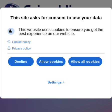
News dal Mercato
Immobiliare
Scopri il nostro Magazine Grimaldi