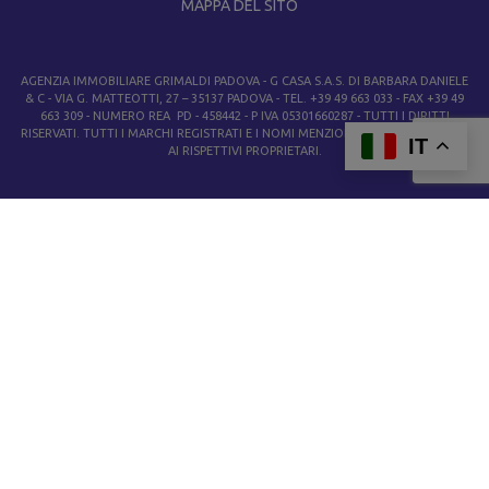
MAPPA DEL SITO
AGENZIA IMMOBILIARE GRIMALDI PADOVA
- G CASA S.A.S. DI BARBARA DANIELE
& C - VIA G. MATTEOTTI, 27 – 35137 PADOVA - TEL. +39 49 663 033 - FAX +39 49
663 309 - NUMERO REA PD - 458442 - P IVA 05301660287 - TUTTI I DIRITTI
RISERVATI. TUTTI I MARCHI REGISTRATI E I NOMI MENZIONATI APPARTENGONO
IT
AI RISPETTIVI PROPRIETARI.