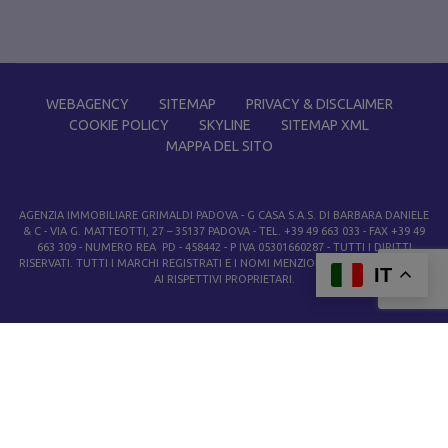
WEBAGENCY
SITEMAP
PRIVACY & DISCLAIMER
COOKIE POLICY
SKYLINE
SITEMAP XML
MAPPA DEL SITO
AGENZIA IMMOBILIARE GRIMALDI PADOVA
- G CASA S.A.S. DI BARBARA DANIELE
& C - VIA G. MATTEOTTI, 27 – 35137 PADOVA - TEL. +39 49 663 033 - FAX +39 49
663 309 - NUMERO REA PD - 458442 - P IVA 05301660287 - TUTTI I DIRITTI
RISERVATI. TUTTI I MARCHI REGISTRATI E I NOMI MENZIONATI APPARTENGONO
IT
AI RISPETTIVI PROPRIETARI.