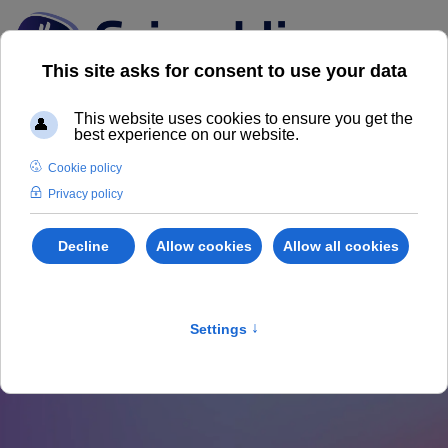
News dal Mercato
Immobiliare
Scopri il nostro Magazine Grimaldi