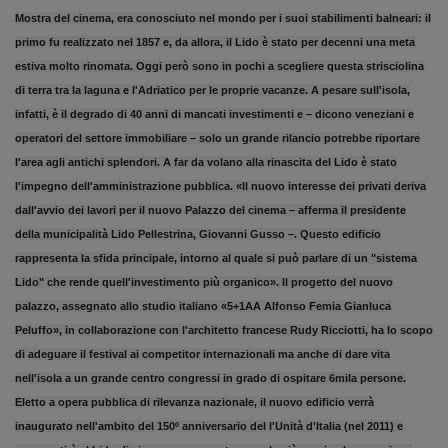
Mostra del cinema, era conosciuto nel mondo per i suoi stabilimenti balneari: il
primo fu realizzato nel 1857 e, da allora, il Lido è stato per decenni una meta
estiva molto rinomata. Oggi però sono in pochi a scegliere questa strisciolina
di terra tra la laguna e l'Adriatico per le proprie vacanze. A pesare sull'isola,
infatti, è il degrado di 40 anni di mancati investimenti e – dicono veneziani e
operatori del settore immobiliare – solo un grande rilancio potrebbe riportare
l'area agli antichi splendori. A far da volano alla rinascita del Lido è stato
l'impegno dell'amministrazione pubblica. «Il nuovo interesse dei privati deriva
dall'avvio dei lavori per il nuovo Palazzo del cinema – afferma il presidente
della municipalità Lido Pellestrina, Giovanni Gusso –. Questo edificio
rappresenta la sfida principale, intorno al quale si può parlare di un "sistema
Lido" che rende quell'investimento più organico». Il progetto del nuovo
palazzo, assegnato allo studio italiano «5+1AA Alfonso Femia Gianluca
Peluffo», in collaborazione con l'architetto francese Rudy Ricciotti, ha lo scopo
di adeguare il festival ai competitor internazionali ma anche di dare vita
nell'isola a un grande centro congressi in grado di ospitare 6mila persone.
Eletto a opera pubblica di rilevanza nazionale, il nuovo edificio verrà
inaugurato nell'ambito del 150º anniversario del l'Unità d'Italia (nel 2011) e