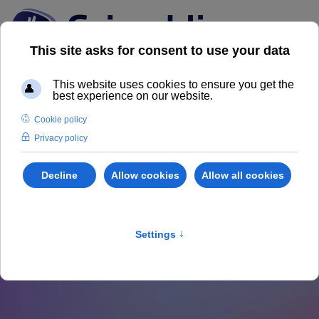
News dal Mercato
Immobiliare
Scopri il nostro Magazine Grimaldi