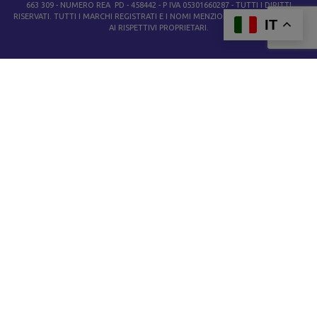
663 309 - NUMERO REA PD - 458442 - P IVA 05301660287 - TUTTI I DIRITTI
RISERVATI. TUTTI I MARCHI REGISTRATI E I NOMI MENZIONATI APPARTENGONO
IT
AI RISPETTIVI PROPRIETARI.