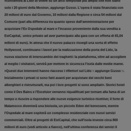
«consentirà al Lido di vivere su un arco temporale più ampio che non siano
solo i 20 giorni della Mostra», aggiunge Gusso. L'opera è stata finanziata con
20 milioni di euro dal Governo, 10 milioni dalla Regione e circa 54 milioni dal
Comune (pari alla differenza tra quanto speso dall'amministrazione per
acquistare l'Ex Ospedale al mare e l'incasso proveniente dalla sua vendita a
EstCapital, unico privato ad aver partecipato alla gara con un offerta di 81,04
milioni di euro). In attesa che il nuovo palazzo risvegli una sorta di effetto
Hollywood, continuano i lavori per la realizzazione della porta del Lido, la
nuova stazione di interscambio dei traghetti: la piattaforma, oltre ad accogliere
al meglio i visitatori, servirà per mettere in sicurezza l'isola dalle medie maree.
«Questi due interventi hanno riacceso i riflettori sul Lido – aggiunge Gusso –.
Inizialmente i privati si sono fatti avanti per acquistare dei vecchi beni
alberghieri e ristrutturarli, ma poi i loro progetti si sono ampliati». Storici hotel
come il Des Bains e l'Excelsior verranno riqualificati per tornare alla fama di un
tempo e riuscire a rispondere alle nuove esigenze turistico-ricettive; il forte di
Malamocco diventerà una bioisola, un piccolo Eden del benessere, mentre
l'Ospedale al mare ospiterà un complesso residenziale con nuovi servizi
commerciali. Oltre ai progetti di EstCapital, che sull'isola investe circa 800
milioni di euro (vedi articolo a fianco), nell'ultima conferenza dei servizi il