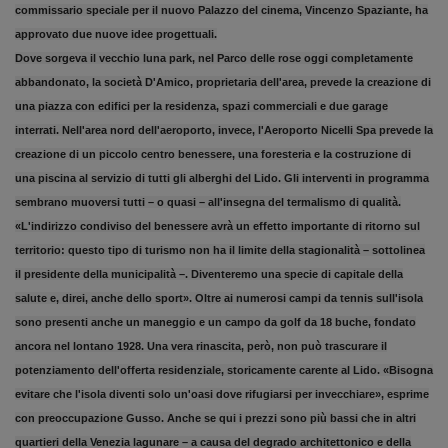
commissario speciale per il nuovo Palazzo del cinema, Vincenzo Spaziante, ha
approvato due nuove idee progettuali.
Dove sorgeva il vecchio luna park, nel Parco delle rose oggi completamente
abbandonato, la società D'Amico, proprietaria dell'area, prevede la creazione di
una piazza con edifici per la residenza, spazi commerciali e due garage
interrati. Nell'area nord dell'aeroporto, invece, l'Aeroporto Nicelli Spa prevede la
creazione di un piccolo centro benessere, una foresteria e la costruzione di
una piscina al servizio di tutti gli alberghi del Lido. Gli interventi in programma
sembrano muoversi tutti – o quasi – all'insegna del termalismo di qualità.
«L'indirizzo condiviso del benessere avrà un effetto importante di ritorno sul
territorio: questo tipo di turismo non ha il limite della stagionalità – sottolinea
il presidente della municipalità –. Diventeremo una specie di capitale della
salute e, direi, anche dello sport». Oltre ai numerosi campi da tennis sull'isola
sono presenti anche un maneggio e un campo da golf da 18 buche, fondato
ancora nel lontano 1928. Una vera rinascita, però, non può trascurare il
potenziamento dell'offerta residenziale, storicamente carente al Lido. «Bisogna
evitare che l'isola diventi solo un'oasi dove rifugiarsi per invecchiare», esprime
con preoccupazione Gusso. Anche se qui i prezzi sono più bassi che in altri
quartieri della Venezia lagunare – a causa del degrado architettonico e della