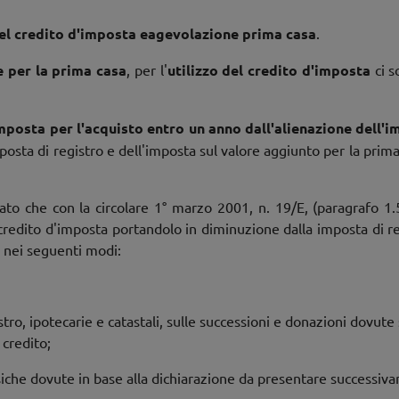
del credito d'imposta eagevolazione prima casa
.
 per la prima casa
, per l'
utilizzo del credito d'imposta
ci s
mposta per l'acquisto entro un anno dall'alienazione dell'
imposta di registro e dell'imposta sul valore aggiunto per la prima
ato che con la circolare 1° marzo 2001, n. 19/E, (paragrafo 1.5
il credito d'imposta portandolo in diminuzione dalla imposta di r
lo nei seguenti modi:
ro, ipotecarie e catastali, sulle successioni e donazioni dovute s
 credito;
siche dovute in base alla dichiarazione da presentare successiv