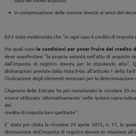
data del nuovo acquisto;
in compensazione delle somme dovute ai sensi del decreto
Ed è stato evidenziato che "in ogni caso il credito di impost
Ma quali sono
le condizioni per poter fruire del credito 
deve manifestare "la propria volontà nell'atto di acquisto 
dall'imposta di registro dovuta per lo stipulando atto". 
dichiarazioni previste dalla Nota II-bis all'articolo 1 della Ta
l'indicazione degli elementi necessari per la determinazione d
L'Agenzia delle Entrate ha poi menzionato la circolare 29 ma
essere utilizzato 'alternativamente' nelle ipotesi sopra indica
del
credito di imposta loro spettante".
E' stata poi citata la circolare 24 aprile 2015, n. 17, la qual
diminuzione dell'imposta di registro dovuta in relazione all'