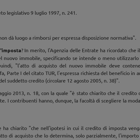
 legislativo 9 luglio 1997, n. 241.
a non dà luogo a rimborsi per espressa disposizione normativa".
d'imposta
? In merito, l'Agenzia delle Entrate ha ricordato che 
del nuovo immobile, specificando se intende o meno utilizzarlo
Quindi, "l'atto di acquisto del nuovo immobile deve contener
riffa, Parte I del citato TUR, l'espressa richiesta del beneficio i
el suddetto credito (circolare 12 agosto 2005, n. 38)".
ggio 2013, n. 18, con la quale "è stato chiarito che il credito
te. I contribuenti hanno, dunque, la facoltà di scegliere la modal
e ha chiarito "che nell'ipotesi in cui il credito di imposta veng
atto di acquisto che lo determina, solo parzialmente, l'importo