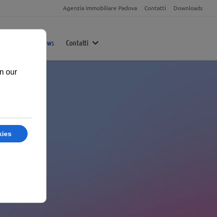
Agenzia Immobiliare Padova
Contatti
Downloads
Magazine
News
Contatti