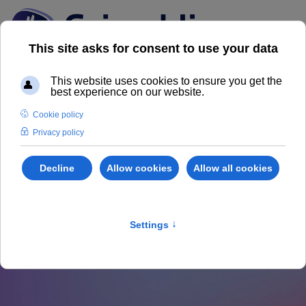
News dal Mercato
Immobiliare
Scopri il nostro Magazine Grimaldi