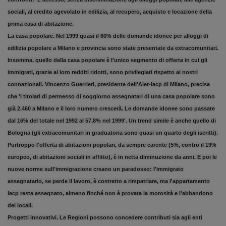
sociali, al credito agevolato in edilizia, al recupero, acquisto e locazione della
prima casa di abitazione.
La casa popolare. Nel 1999 quasi il 60% delle domande idonee per alloggi di
edilizia popolare a Milano e provincia sono state presentate da extracomunitari.
Insomma, quello della casa popolare è l'unico segmento di offerta in cui gli
immigrati, grazie ai loro redditi ridotti, sono privilegiati rispetto ai nostri
connazionali. Vincenzo Guerrieri, presidente dell'Aler-Iacp di Milano, precisa
che 'i titolari di permesso di soggiorno assegnatari di una casa popolare sono
già 2.460 a Milano e il loro numero crescerà. Le domande idonee sono passate
dal 16% del totale nel 1992 al 57,8% nel 1999'. Un trend simile è anche quello di
Bologna (gli extracomunitari in graduatoria sono quasi un quarto degli iscritti).
Purtroppo l'offerta di abitazioni popolari, da sempre carente (5%, contro il 19%
europeo, di abitazioni sociali in affitto), è in netta diminuzione da anni. E poi le
nuove norme sull'immigrazione creano un paradosso: l'immigrato
assegnatario, se perde il lavoro, è costretto a rimpatriare, ma l'appartamento
Iacp resta assegnato, almeno finché non è provata la morosità e l'abbandono
dei locali.
Progetti innovativi. Le Regioni possono concedere contributi sia agli enti