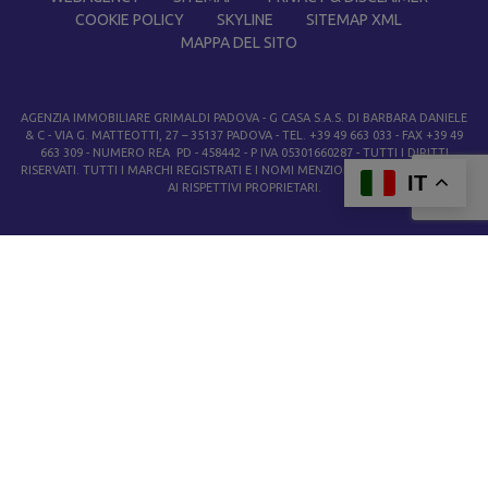
COOKIE POLICY
SKYLINE
SITEMAP XML
MAPPA DEL SITO
AGENZIA IMMOBILIARE GRIMALDI PADOVA
- G CASA S.A.S. DI BARBARA DANIELE
& C - VIA G. MATTEOTTI, 27 – 35137 PADOVA - TEL. +39 49 663 033 - FAX +39 49
663 309 - NUMERO REA PD - 458442 - P IVA 05301660287 - TUTTI I DIRITTI
RISERVATI. TUTTI I MARCHI REGISTRATI E I NOMI MENZIONATI APPARTENGONO
IT
AI RISPETTIVI PROPRIETARI.