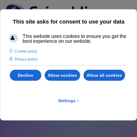
News dal Mercato
Immobiliare
Scopri il nostro Magazine Grimaldi