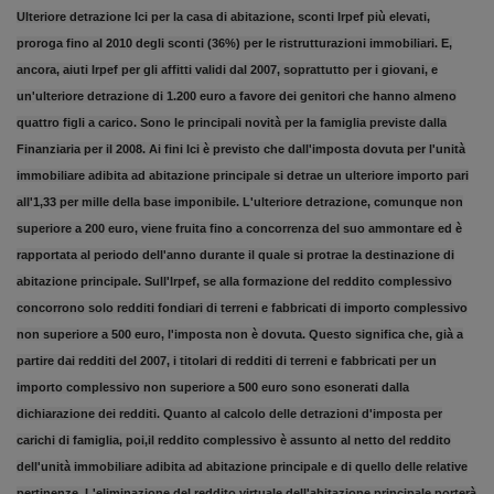
Ulteriore detrazione Ici per la casa di abitazione, sconti Irpef più elevati,
proroga fino al 2010 degli sconti (36%) per le ristrutturazioni immobiliari. E,
ancora, aiuti Irpef per gli affitti validi dal 2007, soprattutto per i giovani, e
un'ulteriore detrazione di 1.200 euro a favore dei genitori che hanno almeno
quattro figli a carico. Sono le principali novità per la famiglia previste dalla
Finanziaria per il 2008. Ai fini Ici è previsto che dall'imposta dovuta per l'unità
immobiliare adibita ad abitazione principale si detrae un ulteriore importo pari
all'1,33 per mille della base imponibile. L'ulteriore detrazione, comunque non
superiore a 200 euro, viene fruita fino a concorrenza del suo ammontare ed è
rapportata al periodo dell'anno durante il quale si protrae la destinazione di
abitazione principale. Sull'Irpef, se alla formazione del reddito complessivo
concorrono solo redditi fondiari di terreni e fabbricati di importo complessivo
non superiore a 500 euro, l'imposta non è dovuta. Questo significa che, già a
partire dai redditi del 2007, i titolari di redditi di terreni e fabbricati per un
importo complessivo non superiore a 500 euro sono esonerati dalla
dichiarazione dei redditi. Quanto al calcolo delle detrazioni d'imposta per
carichi di famiglia, poi,il reddito complessivo è assunto al netto del reddito
dell'unità immobiliare adibita ad abitazione principale e di quello delle relative
pertinenze. L'eliminazione del reddito virtuale dell'abitazione principale porterà