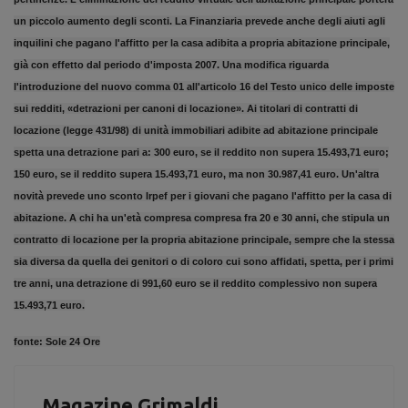
un piccolo aumento degli sconti. La Finanziaria prevede anche degli aiuti agli
inquilini che pagano l'affitto per la casa adibita a propria abitazione principale,
già con effetto dal periodo d'imposta 2007. Una modifica riguarda
l'introduzione del nuovo comma 01 all'articolo 16 del Testo unico delle imposte
sui redditi, «detrazioni per canoni di locazione». Ai titolari di contratti di
locazione (legge 431/98) di unità immobiliari adibite ad abitazione principale
spetta una detrazione pari a: 300 euro, se il reddito non supera 15.493,71 euro;
150 euro, se il reddito supera 15.493,71 euro, ma non 30.987,41 euro. Un'altra
novità prevede uno sconto Irpef per i giovani che pagano l'affitto per la casa di
abitazione. A chi ha un'età compresa compresa fra 20 e 30 anni, che stipula un
contratto di locazione per la propria abitazione principale, sempre che la stessa
sia diversa da quella dei genitori o di coloro cui sono affidati, spetta, per i primi
tre anni, una detrazione di 991,60 euro se il reddito complessivo non supera
15.493,71 euro.
fonte:
Sole 24 Ore
Magazine Grimaldi