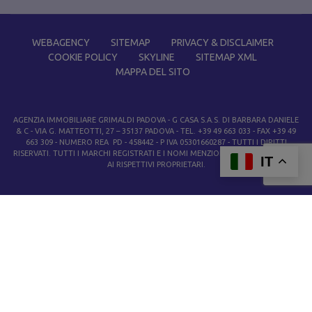
WEBAGENCY
SITEMAP
PRIVACY & DISCLAIMER
COOKIE POLICY
SKYLINE
SITEMAP XML
MAPPA DEL SITO
AGENZIA IMMOBILIARE GRIMALDI PADOVA
- G CASA S.A.S. DI BARBARA DANIELE
& C - VIA G. MATTEOTTI, 27 – 35137 PADOVA - TEL. +39 49 663 033 - FAX +39 49
663 309 - NUMERO REA PD - 458442 - P IVA 05301660287 - TUTTI I DIRITTI
RISERVATI. TUTTI I MARCHI REGISTRATI E I NOMI MENZIONATI APPARTENGONO
IT
AI RISPETTIVI PROPRIETARI.